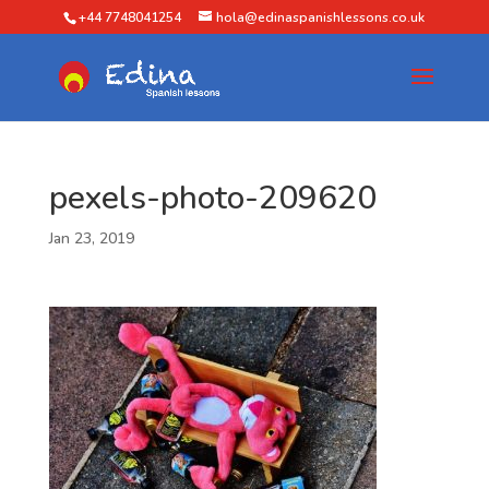
+44 7748041254
hola@edinaspanishlessons.co.uk
pexels-photo-209620
Jan 23, 2019