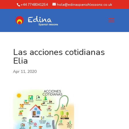
+44 7748041254
hola@edinaspanishlessons.co.uk
Las acciones cotidianas
Elia
Apr 11, 2020