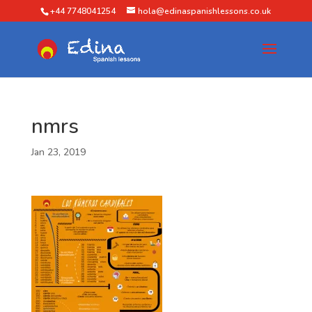
+44 7748041254
hola@edinaspanishlessons.co.uk
nmrs
Jan 23, 2019