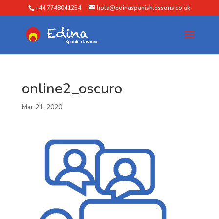
+44 7748041254
hola@edinaspanishlessons.co.uk
online2_oscuro
Mar 21, 2020