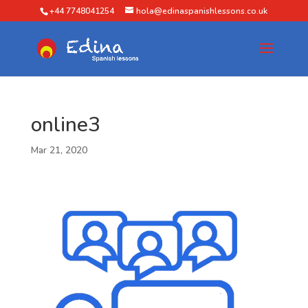
+44 7748041254
hola@edinaspanishlessons.co.uk
online3
Mar 21, 2020