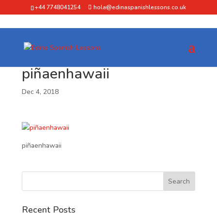
+44 7748041254
hola@edinaspanishlessons.co.uk
piñaenhawaii
Dec 4, 2018
piñaenhawaii
Recent Posts