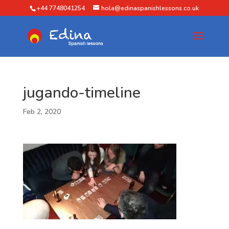
+44 7748041254
hola@edinaspanishlessons.co.uk
jugando-timeline
Feb 2, 2020