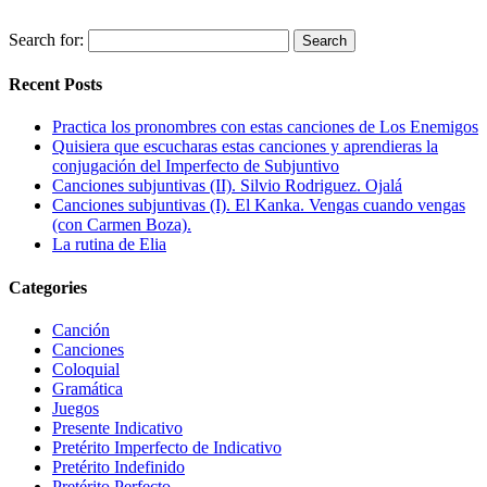
Search for:
Recent Posts
Practica los pronombres con estas canciones de Los Enemigos
Quisiera que escucharas estas canciones y aprendieras la
conjugación del Imperfecto de Subjuntivo
Canciones subjuntivas (II). Silvio Rodriguez. Ojalá
Canciones subjuntivas (I). El Kanka. Vengas cuando vengas
(con Carmen Boza).
La rutina de Elia
Categories
Canción
Canciones
Coloquial
Gramática
Juegos
Presente Indicativo
Pretérito Imperfecto de Indicativo
Pretérito Indefinido
Pretérito Perfecto