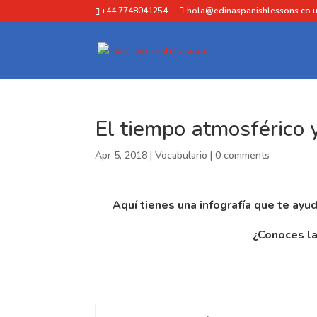
+44 7748041254
hola@edinaspanishlessons.co.
El tiempo atmosférico 
Apr 5, 2018
|
Vocabulario
|
0 comments
Aquí tienes una infografía que te ayu
¿Conoces la