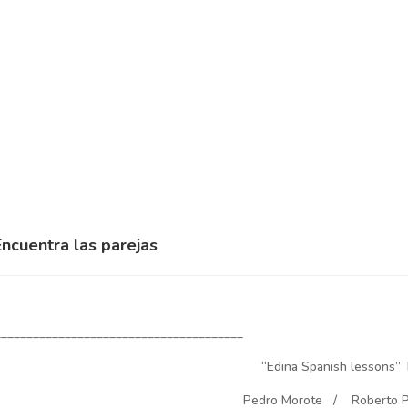
Encuentra las parejas
_______________________________________
“Edina Spanish lessons”
Pedro Morote / Roberto P