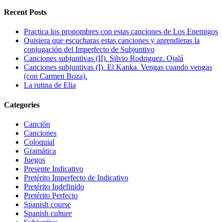
Recent Posts
Practica los pronombres con estas canciones de Los Enemigos
Quisiera que escucharas estas canciones y aprendieras la
conjugación del Imperfecto de Subjuntivo
Canciones subjuntivas (II). Silvio Rodriguez. Ojalá
Canciones subjuntivas (I). El Kanka. Vengas cuando vengas
(con Carmen Boza).
La rutina de Elia
Categories
Canción
Canciones
Coloquial
Gramática
Juegos
Presente Indicativo
Pretérito Imperfecto de Indicativo
Pretérito Indefinido
Pretérito Perfecto
Spanish course
Spanish culture